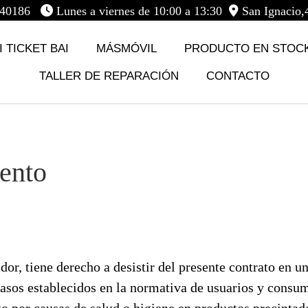
5740186
Lunes a viernes de 10:00 a 13:30
San Ignacio,
 TICKET BAI
MÁSMÓVIL
PRODUCTO EN STOC
TALLER DE REPARACIÓN
CONTACTO
iento
or, tiene derecho a desistir del presente contrato en u
 casos establecidos en la normativa de usuarios y cons
to por causas de salud o higiene en productos precintad