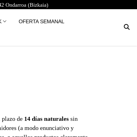
42 Ondarroa (Bizkaia)
K
OFERTA SEMANAL
n plazo de
14 días naturales
sin
umidores (a modo enunciativo y
os, o aquellos productos claramente