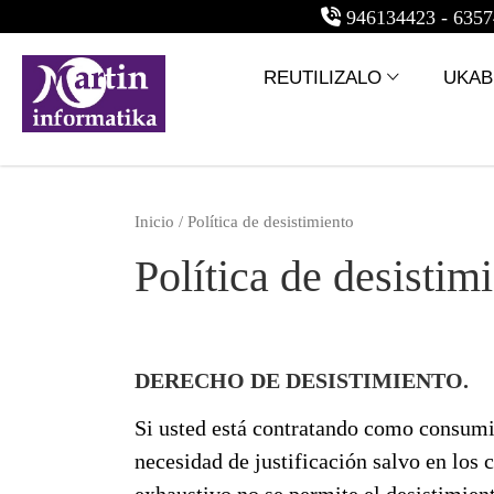
946134423 - 63
REUTILIZALO
UKABI
Inicio
/ Política de desistimiento
Política de desistim
DERECHO DE DESISTIMIENTO.
Si usted está contratando como consumid
necesidad de justificación salvo en los
exhaustivo no se permite el desistimien