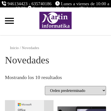
946134423 - 635740186
Lunes a viernes de 10:00 a
13:30
San Ignacio,42 Ondarroa (Bizkaia)
Inicio
/ Novedades
Novedades
Mostrando los 10 resultados